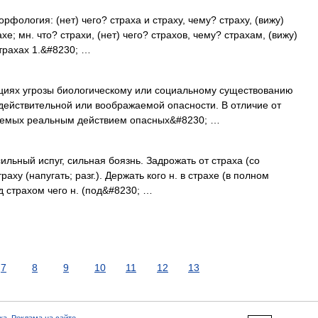
орфология: (нет) чего? страха и страху, чему? страху, (вижу)
хе; мн. что? страхи, (нет) чего? страхов, чему? страхам, (вижу)
страхах 1.&#8230; …
циях угрозы биологическому или социальному существованию
действительной или воображаемой опасности. В отличие от
ваемых реальным действием опасных&#8230; …
сильный испуг, сильная боязнь. Задрожать от страха (со
траху (напугать; разг.). Держать кого н. в страхе (в полном
д страхом чего н. (под&#8230; …
7
8
9
10
11
12
13