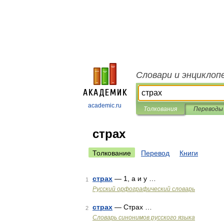
Словари и энциклоп
academic.ru
Толкования
Переводы
страх
Толкование
Перевод
Книги
страх
— 1, а и у …
1
Русский орфографический словарь
страх
— Страх …
2
Словарь синонимов русского языка