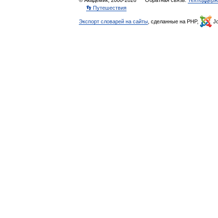
© Академик, 2000-2026
Обратная связь:
Техподдерж
👣 Путешествия
Экспорт словарей на сайты
, сделанные на PHP,
Jo