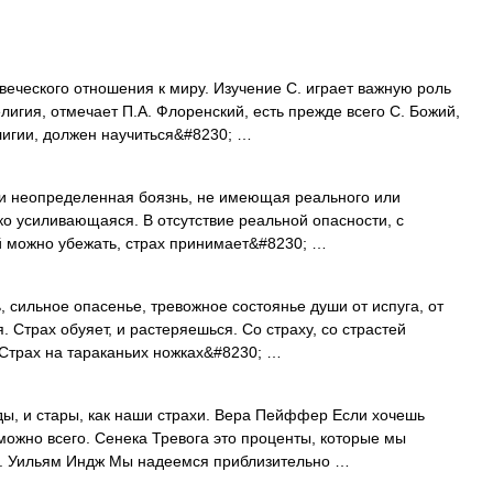
еческого отношения к миру. Изучение С. играет важную роль
лигия, отмечает П.А. Флоренский, есть прежде всего С. Божий,
елигии, должен научиться&#8230; …
 неопределенная боязнь, не имеющая реального или
ько усиливающаяся. В отсутствие реальной опасности, с
й можно убежать, страх принимает&#8230; …
, сильное опасенье, тревожное состоянье души от испуга, от
 Страх обуяет, и растеряешься. Со страху, со страстей
* Страх на тараканьих ножках&#8230; …
, и стары, как наши страхи. Вера Пейффер Если хочешь
 можно всего. Сенека Тревога это проценты, которые мы
. Уильям Индж Мы надеемся приблизительно …