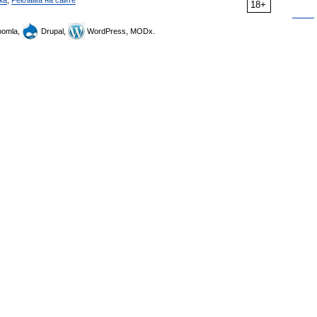
ка
,
Реклама на сайте
18+
omla,
Drupal,
WordPress, MODx.