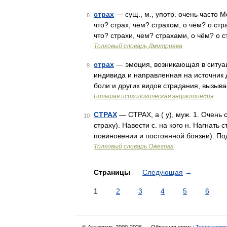
страх
— сущ., м., употр. очень часто М
8
что? страх, чем? страхом, о чём? о стра
что? страхи, чем? страхами, о чём? о 
Толковый словарь Дмитриева
страх
— эмоция, возникающая в ситуа
9
индивида и направленная на источник 
боли и других видов страдания, вызы
Большая психологическая энциклопедия
СТРАХ
— СТРАХ, а ( у), муж. 1. Очень 
10
страху). Навести с. на кого н. Нагнать с
повиновении и постоянной боязни). По
Толковый словарь Ожегова
Страницы
Следующая
→
1
2
3
4
5
6