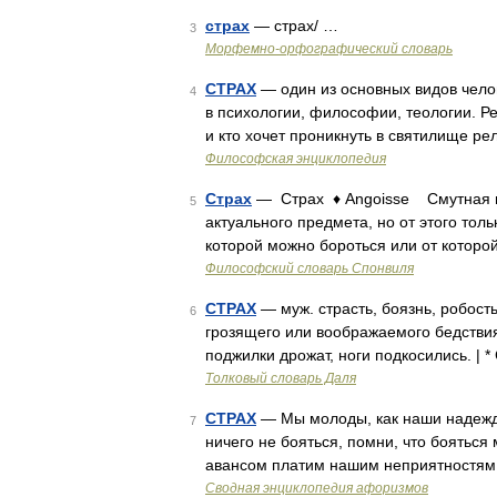
страх
— страх/ …
3
Морфемно-орфографический словарь
СТРАХ
— один из основных видов челов
4
в психологии, философии, теологии. Ре
и кто хочет проникнуть в святилище р
Философская энциклопедия
Страх
— Страх ♦ Angoisse Смутная и
5
актуального предмета, но от этого тол
которой можно бороться или от которо
Философский словарь Спонвиля
СТРАХ
— муж. страсть, боязнь, робость
6
грозящего или воображаемого бедствия.
поджилки дрожат, ноги подкосились. | 
Толковый словарь Даля
СТРАХ
— Мы молоды, как наши надежды
7
ничего не бояться, помни, что бояться
авансом платим нашим неприятностям
Сводная энциклопедия афоризмов